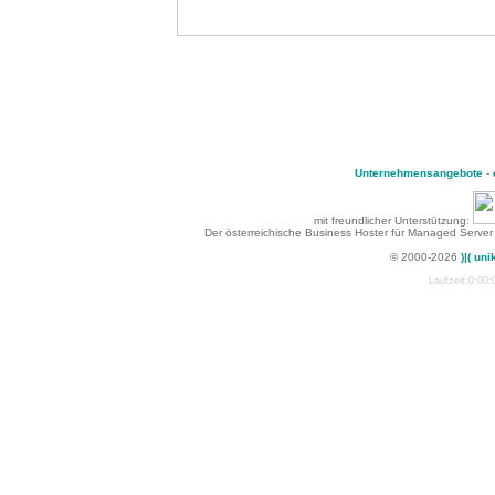
Unternehmensangebote
-
mit freundlicher Unterstützung:
Der österreichische Business Hoster für Managed Server
© 2000-2026
)|( uni
Laufzeit:0:00