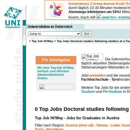
Kostenloses Corona-Immun-Kraft-Tra
durch täglich 10-30 Minuten moderat 
Atemwegs-Infektionen um 50%!
Mitma
Komm, mach mit!
www.hrv--trainin
>
Top Job Hi!Way
>
Top Jobs Doctoral studies following studies at a F
Die österreichis
Für Arbeitgeber
täglich aktuellen Stellenange
Stellenanzeigen-Webseiten in Ö
Mit dem TopJob Hi!Way
einfach und effizient
AkademikerInnen
Jetzt
anmelden
und die neues
finden.
Fachhochschule - Tyrol
kosten
Weitere Top Jobs für die ander
Studium
und
FH-Studium
in Ös
0 Top Jobs Doctoral studies following
Top Job Hi!Way - Jobs for Graduates in Austria
Filter nach Region:
Austria (over-all)
-
Vienna
-
Lower Aust
Tyrol
-
Vorarlberg