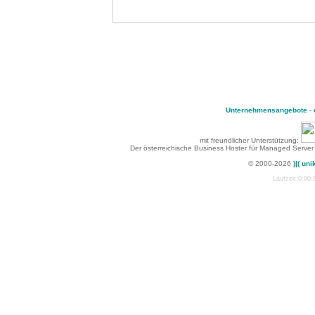
Unternehmensangebote
-
mit freundlicher Unterstützung:
Der österreichische Business Hoster für Managed Server
© 2000-2026
)|( uni
Laufzeit:0:00