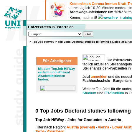
Kostenloses Corona-Immun-Kraft-Tra
durch täglich 10-30 Minuten moderat 
Atemwegs-Infektionen um 50%!
Mitma
Komm, mach mit!
www.hrv--trainin
>
Top Job Hi!Way
>
Top Jobs Doctoral studies following studies at a 
Die österreichis
Für Arbeitgeber
täglich aktuellen Stellenange
Stellenanzeigen-Webseiten in Ö
Mit dem TopJob Hi!Way
einfach und effizient
AkademikerInnen
Jetzt
anmelden
und die neues
finden.
Fachhochschule - Burgenlan
Weitere Top Jobs für die ander
Studium
und
FH-Studium
in Ös
0 Top Jobs Doctoral studies following
Top Job Hi!Way - Jobs for Graduates in Austria
Filter nach Region:
Austria (over-all)
-
Vienna
-
Lower Aust
Tyrol
-
Vorarlberg