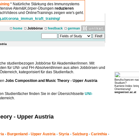
ining
* Natürliche Stärkung des Immunsystems
intensive Atem&K;örper-Übungen
reduzieren
chVideos und OnlineTrainings zeigen wie's geht.
g.at/corona_immun_kraft_training/
home
Jobbörse
feedback
german
stria
che studienbezogen Jobbörse für Akademiker/innen. Mit
boten für UNI- und FH-Absolvent/innen aus allen Jobbörsen und
sterreich, kategorisiert für das Studienfach.
Berufschancen na
ten
Jobs Composition and Music Theory - Upper Austria
Studium?
Karriere-Index brin
Orientierung!
wegweiser.ac.at
en Studienfächer finden Sie in der Übersichtsseite
UNI-
terreich.
ory - Upper Austria
ria
-
Burgenland
-
Upper Austria
-
Styria
-
Salzburg
-
Carinthia
-