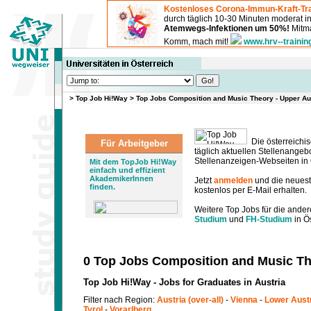
Kostenloses Corona-Immun-Kraft-Tra
durch täglich 10-30 Minuten moderat 
Atemwegs-Infektionen um 50%!
Mitma
Komm, mach mit!
www.hrv--trainin
>
Top Job Hi!Way
>
Top Jobs Composition and Music Theory - Upper Au
Die österreichis
Für Arbeitgeber
täglich aktuellen Stellenange
Stellenanzeigen-Webseiten in Ö
Mit dem TopJob Hi!Way
einfach und effizient
AkademikerInnen
Jetzt
anmelden
und die neues
finden.
kostenlos per E-Mail erhalten.
Weitere Top Jobs für die ander
Studium
und
FH-Studium
in Ös
0 Top Jobs Composition and Music The
Top Job Hi!Way - Jobs for Graduates in Austria
Filter nach Region:
Austria (over-all)
-
Vienna
-
Lower Aust
Tyrol
-
Vorarlberg