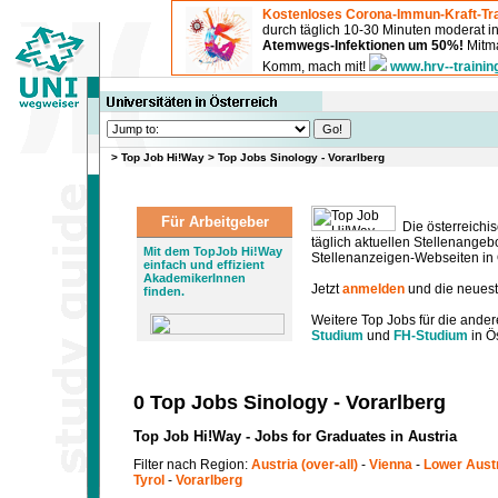
Kostenloses Corona-Immun-Kraft-Tra
durch täglich 10-30 Minuten moderat 
Atemwegs-Infektionen um 50%!
Mitma
Komm, mach mit!
www.hrv--trainin
>
Top Job Hi!Way
>
Top Jobs Sinology - Vorarlberg
Für Arbeitgeber
Die österreichis
täglich aktuellen Stellenange
Mit dem TopJob Hi!Way
Stellenanzeigen-Webseiten in Ö
einfach und effizient
AkademikerInnen
Jetzt
anmelden
und die neues
finden.
Weitere Top Jobs für die ander
Studium
und
FH-Studium
in Ös
0 Top Jobs Sinology - Vorarlberg
Top Job Hi!Way - Jobs for Graduates in Austria
Filter nach Region:
Austria (over-all)
-
Vienna
-
Lower Aust
Tyrol
-
Vorarlberg