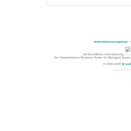
Unternehmensangebote
-
mit freundlicher Unterstützung:
Der österreichische Business Hoster für Managed Server
© 2000-2026
)|( uni
Laufzeit:0:00