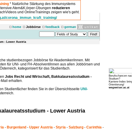
ining
* Natürliche Stärkung des Immunsystems
intensive Atem&K;örper-Übungen
reduzieren
chVideos und OnlineTrainings zeigen wie's geht.
g.at/corona_immun_kraft_training/
home
Jobbörse
feedback
german
um - Lower Austria
che studienbezogen Jobbörse für Akademiker/innen. Mit
boten für UNI- und FH-Absolvent/innen aus allen Jobbörsen und
sterreich, kategorisiert für das Studienfach.
Berufschancen na
ten
Jobs Recht und Wirtschaft, Bakkalaureatsstudium -
Studium?
-Mail erhalten.
Karriere-Index brin
Orientierung!
wegweiser.ac.at
en Studienfächer finden Sie in der Übersichtsseite
UNI-
terreich.
kalaureatsstudium - Lower Austria
ria
-
Burgenland
-
Upper Austria
-
Styria
-
Salzburg
-
Carinthia
-