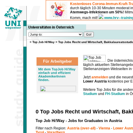
Kostenloses Corona-Immun-Kraft-Tra
durch täglich 10-30 Minuten moderat 
Atemwegs-Infektionen um 50%!
Mitma
Komm, mach mit!
www.hrv--trainin
>
Top Job Hi!Way
>
Top Jobs Recht und Wirtschaft, Bakkalaureatsstudi
Die österreichis
Für Arbeitgeber
täglich aktuellen Stellenange
Stellenanzeigen-Webseiten in Ö
Mit dem TopJob Hi!Way
einfach und effizient
AkademikerInnen
Jetzt
anmelden
und die neues
finden.
Lower Austria
kostenlos per E
Weitere Top Jobs für die ander
Studium
und
FH-Studium
in Ös
0 Top Jobs Recht und Wirtschaft, Bak
Top Job Hi!Way - Jobs for Graduates in Austria
Filter nach Region:
Austria (over-all)
-
Vienna
-
Lower Aust
Tyrol
-
Vorarlberg