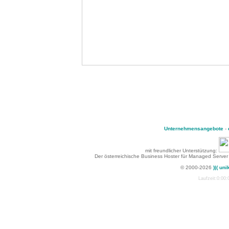
Unternehmensangebote
-
mit freundlicher Unterstützung:
Der österreichische Business Hoster für Managed Server
© 2000-2026
)|( uni
Laufzeit:0:00