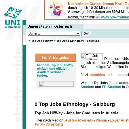
Kostenloses Corona-Immun-Kraft-Tra
durch täglich 10-30 Minuten moderat 
Atemwegs-Infektionen um 50%!
Mitma
Komm, mach mit!
www.hrv--trainin
>
Top Job Hi!Way
>
Top Jobs Ethnology - Salzburg
Für Arbeitgeber
Die österreichis
täglich aktuellen Stellenange
Mit dem TopJob Hi!Way
Stellenanzeigen-Webseiten in Ö
einfach und effizient
AkademikerInnen
Jetzt
anmelden
und die neues
finden.
Weitere Top Jobs für die ander
Studium
und
FH-Studium
in Ös
0 Top Jobs Ethnology - Salzburg
Top Job Hi!Way - Jobs for Graduates in Austria
Filter nach Region:
Austria (over-all)
-
Vienna
-
Lower Aust
Tyrol
-
Vorarlberg