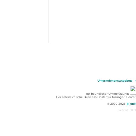
Unternehmensangebote
-
mit freundlicher Unterstützung:
Der österreichische Business Hoster für Managed Server
© 2000-2026
)|( uni
Laufzeit:0:00