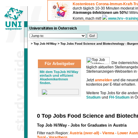
Kostenloses Corona-Immun-Kraft-Tra
durch täglich 10-30 Minuten moderat 
Atemwegs-Infektionen um 50%!
Mitma
Komm, mach mit!
www.hrv--trainin
>
Top Job Hi!Way
>
Top Jobs Food Science and Biotechnology - Burge
Die österreichis
Für Arbeitgeber
täglich aktuellen Stellenange
Stellenanzeigen-Webseiten in Ö
Mit dem TopJob Hi!Way
einfach und effizient
AkademikerInnen
Jetzt
anmelden
und die neues
finden.
kostenlos per E-Mail erhalten.
Weitere Top Jobs für die ander
Studium
und
FH-Studium
in Ös
0 Top Jobs Food Science and Biotech
Top Job Hi!Way - Jobs for Graduates in Austria
Filter nach Region:
Austria (over-all)
-
Vienna
-
Lower Aust
Tyrol
-
Vorarlberg