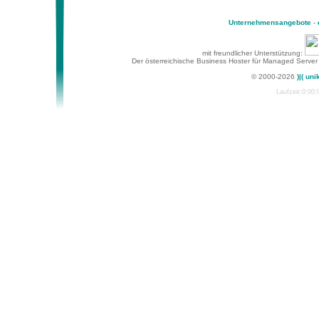
Unternehmensangebote
-
mit freundlicher Unterstützung:
Der österreichische Business Hoster für Managed Server
© 2000-2026
)|( uni
Laufzeit:0:00